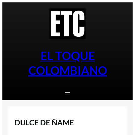
Saltar
al
contenido
EL TOQUE
COLOMBIANO
DULCE DE ÑAME