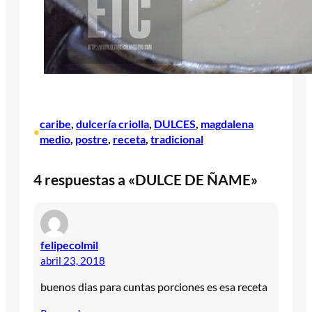
caribe
, 
dulcería criolla
, 
DULCES
, 
magdalena
•
medio
, 
postre
, 
receta
, 
tradicional
4 respuestas a «DULCE DE ÑAME»
felipecolmil
abril 23, 2018
buenos dias para cuntas porciones es esa receta