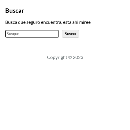
Buscar
Busca que seguro encuentra, esta ahi miree
B
Buscar
u
s
c
Copyright © 2023
a
r