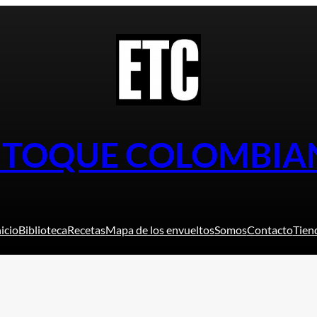
L TOQUE COLOMBIA
nicio
Biblioteca
Recetas
Mapa de los envueltos
Somos
Contacto
Tien