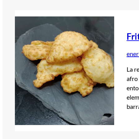
Fri
ener
La re
afro
ento
elem
barr