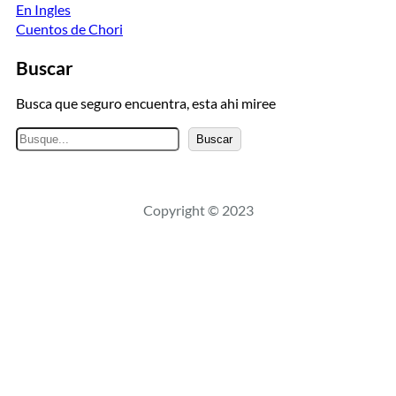
En Ingles
Cuentos de Chori
Buscar
Busca que seguro encuentra, esta ahi miree
B
Buscar
u
s
c
Copyright © 2023
a
r