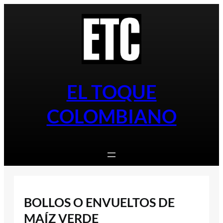
Saltar
al
contenido
EL TOQUE
COLOMBIANO
BOLLOS O ENVUELTOS DE
MAÍZ VERDE