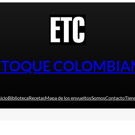
L TOQUE COLOMBIA
nicio
Biblioteca
Recetas
Mapa de los envueltos
Somos
Contacto
Tien