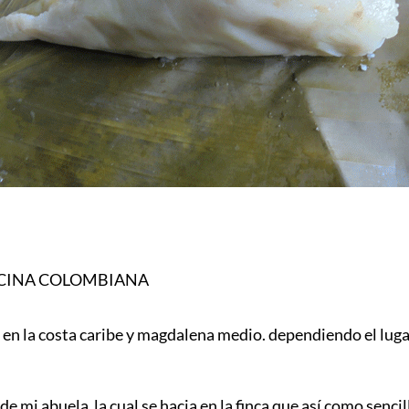
OCINA COLOMBIANA
o en la costa caribe y magdalena medio. dependiendo el lug
de mi abuela la cual se hacia en la finca que así como sen