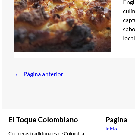
Engl
culi
capt
sabo
loca
←
Página anterior
El Toque Colombiano
Pagina
Inicio
Cocineras tradicionales de Colombia