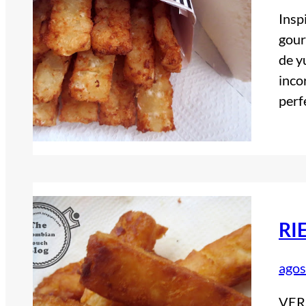
Insp
gour
de y
inco
perf
RI
agos
VER