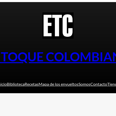
L TOQUE COLOMBIA
nicio
Biblioteca
Recetas
Mapa de los envueltos
Somos
Contacto
Tien