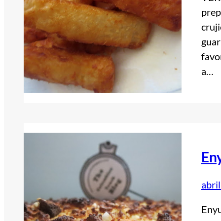
prep
cruj
guar
favo
a…
En
abri
Eny