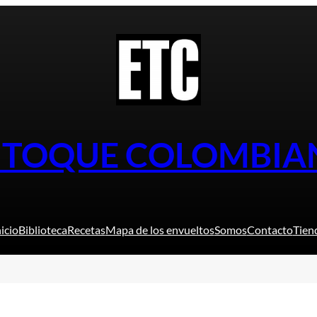
L TOQUE COLOMBIA
nicio
Biblioteca
Recetas
Mapa de los envueltos
Somos
Contacto
Tien