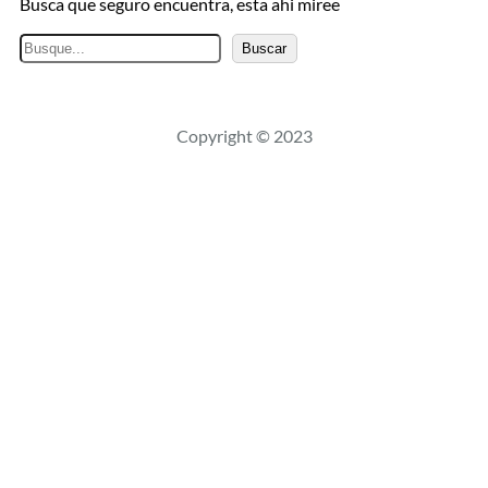
Busca que seguro encuentra, esta ahi miree
B
Buscar
u
s
c
Copyright © 2023
a
r