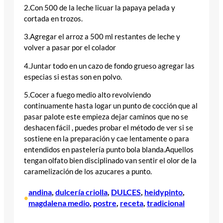
2.Con 500 de la leche licuar la papaya pelada y
cortada en trozos.
3.Agregar el arroz a 500 ml restantes de leche y
volver a pasar por el colador
4.Juntar todo en un cazo de fondo grueso agregar las
especias si estas son en polvo.
5.Cocer a fuego medio alto revolviendo
continuamente hasta logar un punto de cocción que al
pasar palote este empieza dejar caminos que no se
deshacen fácil , puedes probar el método de ver si se
sostiene en la preparación y cae lentamente o para
entendidos en pastelería punto bola blanda.Aquellos
tengan olfato bien disciplinado van sentir el olor de la
caramelización de los azucares a punto.
andina
, 
dulcería criolla
, 
DULCES
, 
heidypinto
, 
•
magdalena medio
, 
postre
, 
receta
, 
tradicional