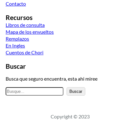
Contacto
Recursos
Libros de consulta
Mapa de los envueltos
Remplazos
En Ingles
Cuentos de Chori
Buscar
Busca que seguro encuentra, esta ahi miree
B
Buscar
u
s
c
Copyright © 2023
a
r