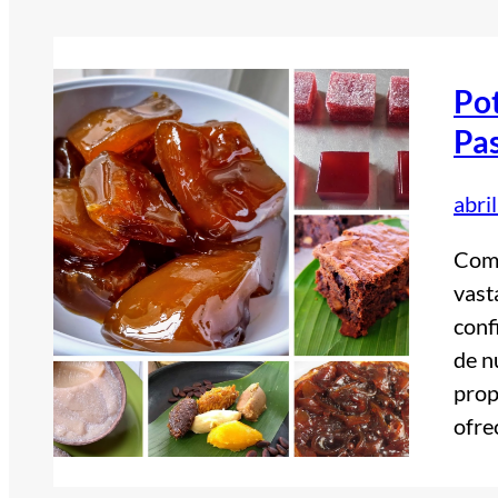
Pot
Pas
abri
Como
vast
conf
de n
prop
ofre