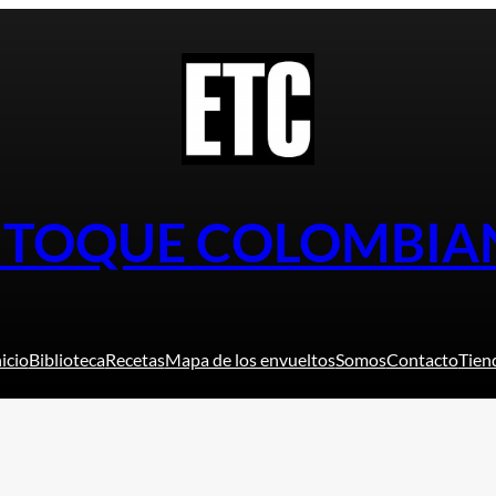
L TOQUE COLOMBIA
nicio
Biblioteca
Recetas
Mapa de los envueltos
Somos
Contacto
Tien