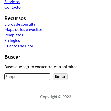
Servicios
Contacto
Recursos
Libros de consulta
Mapa de los envueltos
Remplazos
En Ingles
Cuentos de Chori
Buscar
Busca que seguro encuentra, esta ahi miree
B
Buscar
u
s
c
Copyright © 2023
a
r