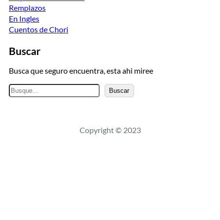
Remplazos
En Ingles
Cuentos de Chori
Buscar
Busca que seguro encuentra, esta ahi miree
B
Buscar
u
s
c
Copyright © 2023
a
r