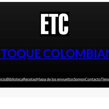
L TOQUE COLOMBIA
nicio
Biblioteca
Recetas
Mapa de los envueltos
Somos
Contacto
Tien