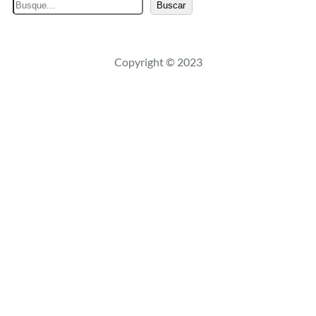
B
Buscar
u
s
c
Copyright © 2023
a
r