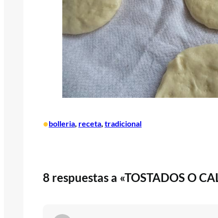
•
bolleria
, 
receta
, 
tradicional
8 respuestas a «TOSTADOS O