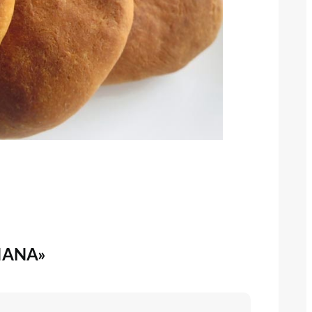
IANA»