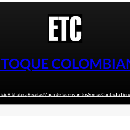
L TOQUE COLOMBIA
nicio
Biblioteca
Recetas
Mapa de los envueltos
Somos
Contacto
Tien