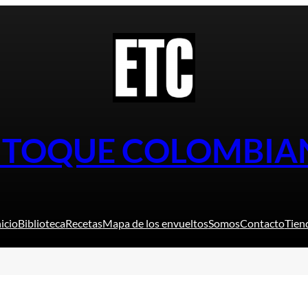
L TOQUE COLOMBIA
nicio
Biblioteca
Recetas
Mapa de los envueltos
Somos
Contacto
Tien