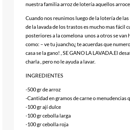
nuestra familia arroz de lotería aquellos arro
Cuando nos reunimos luego de la lotería de las p
de la lavada de los trastos es mucho mas fáci
posteriores a la comelona unos a otros se van
como: – ve tu juancho¿ te acuerdas que numero 
casa se la gano! , SE GANO LA LAVADA.El desaf
charla , pero no le ayuda a lavar.
INGREDIENTES
-500 gr de arroz
-Cantidad en gramos de carne o menudencias qu
-100 gr ají dulce
-100 gr cebolla larga
-100 gr cebolla roja