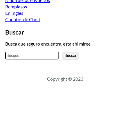
Mapa de los envueltos
Remplazos
En Ingles
Cuentos de Chori
Buscar
Busca que seguro encuentra, esta ahi miree
B
Buscar
u
s
c
Copyright © 2023
a
r