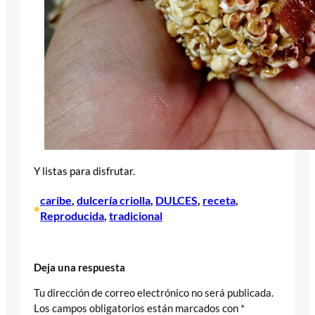
Y listas para disfrutar.
caribe
, 
dulcería criolla
, 
DULCES
, 
receta
, 
•
Reproducida
, 
tradicional
Deja una respuesta
Tu dirección de correo electrónico no será publicada.
Los campos obligatorios están marcados con
*