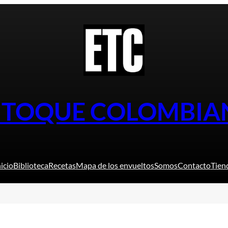
L TOQUE COLOMBIA
nicio
Biblioteca
Recetas
Mapa de los envueltos
Somos
Contacto
Tien