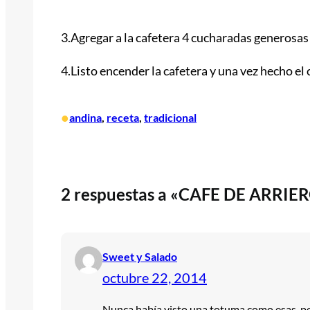
3.Agregar a la cafetera 4 cucharadas generosas
4.Listo encender la cafetera y una vez hecho el
•
andina
, 
receta
, 
tradicional
2 respuestas a «CAFE DE ARRIE
Sweet y Salado
octubre 22, 2014
Nunca había visto una totuma como esas, pe