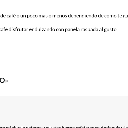
 de café o un poco mas o menos dependiendo de como te gus
 cafe disfrutar endulzando con panela raspada al gusto
RO»
ro mi abuelo paterno y mis tíos fueron cafeteros en Antioquia y 