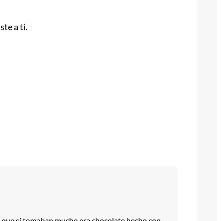
te a ti.
lo que sí tomaban mucho era chocolate hecho con