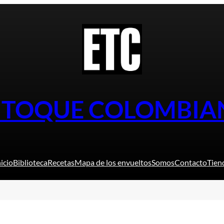
L TOQUE COLOMBIA
nicio
Biblioteca
Recetas
Mapa de los envueltos
Somos
Contacto
Tien