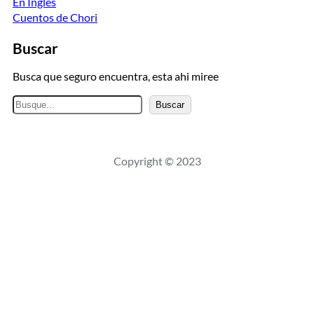
En Ingles
Cuentos de Chori
Buscar
Busca que seguro encuentra, esta ahi miree
B
Buscar
u
s
c
Copyright © 2023
a
r