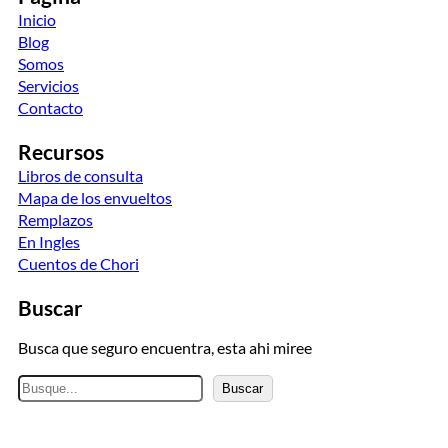
Inicio
Blog
Somos
Servicios
Contacto
Recursos
Libros de consulta
Mapa de los envueltos
Remplazos
En Ingles
Cuentos de Chori
Buscar
Busca que seguro encuentra, esta ahi miree
B
Buscar
u
s