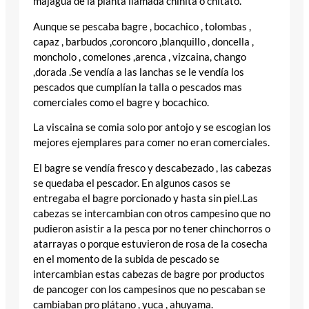
majagua de la planta llamada chinita o chitato.
Aunque se pescaba bagre , bocachico , tolombas ,
capaz , barbudos ,coroncoro ,blanquillo , doncella ,
moncholo , comelones ,arenca , vizcaina, chango
,dorada .Se vendía a las lanchas se le vendía los
pescados que cumplían la talla o pescados mas
comerciales como el bagre y bocachico.
La viscaina se comia solo por antojo y se escogian los
mejores ejemplares para comer no eran comerciales.
El bagre se vendía fresco y descabezado , las cabezas
se quedaba el pescador. En algunos casos se
entregaba el bagre porcionado y hasta sin piel.Las
cabezas se intercambian con otros campesino que no
pudieron asistir a la pesca por no tener chinchorros o
atarrayas o porque estuvieron de rosa de la cosecha
en el momento de la subida de pescado se
intercambian estas cabezas de bagre por productos
de pancoger con los campesinos que no pescaban se
cambiaban pro plátano , yuca , ahuyama.