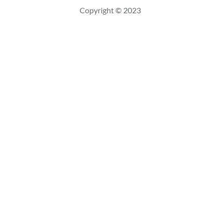
c
Copyright © 2023
a
r