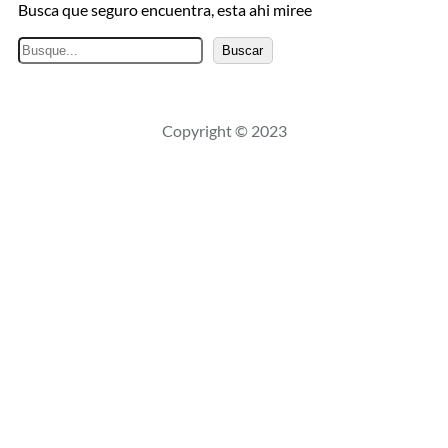
Busca que seguro encuentra, esta ahi miree
B
Buscar
u
s
c
Copyright © 2023
a
r