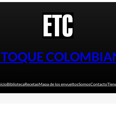
L TOQUE COLOMBIA
nicio
Biblioteca
Recetas
Mapa de los envueltos
Somos
Contacto
Tien