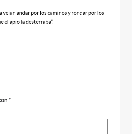
a veían andar por los caminos y rondar por los
 el apio la desterraba”.
 con
*