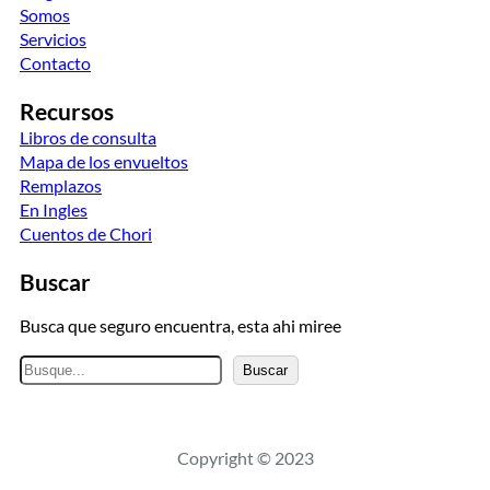
Somos
Servicios
Contacto
Recursos
Libros de consulta
Mapa de los envueltos
Remplazos
En Ingles
Cuentos de Chori
Buscar
Busca que seguro encuentra, esta ahi miree
B
Buscar
u
s
c
Copyright © 2023
a
r