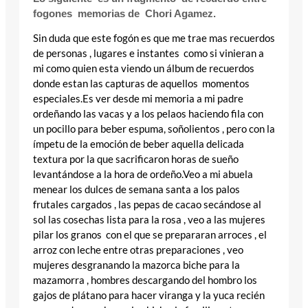
fogones memorias de Chori Agamez.
Sin duda que este fogón es que me trae mas recuerdos
de personas , lugares e instantes como si vinieran a
mi como quien esta viendo un álbum de recuerdos
donde estan las capturas de aquellos momentos
especiales.Es ver desde mi memoria a mi padre
ordeñando las vacas y a los pelaos haciendo fila con
un pocillo para beber espuma, soñolientos , pero con la
ímpetu de la emoción de beber aquella delicada
textura por la que sacrificaron horas de sueño
levantándose a la hora de ordeño.Veo a mi abuela
menear los dulces de semana santa a los palos
frutales cargados , las pepas de cacao secándose al
sol las cosechas lista para la rosa , veo a las mujeres
pilar los granos con el que se prepararan arroces , el
arroz con leche entre otras preparaciones , veo
mujeres desgranando la mazorca biche para la
mazamorra , hombres descargando del hombro los
gajos de plátano para hacer viranga y la yuca recién