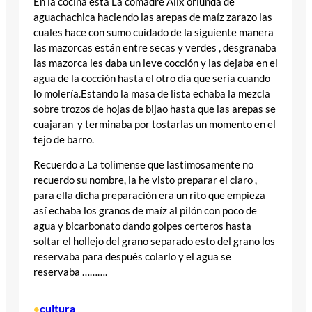
En la cocina esta La comadre Alix oriunda de
aguachachica haciendo las arepas de maíz zarazo las
cuales hace con sumo cuidado de la siguiente manera
las mazorcas están entre secas y verdes , desgranaba
las mazorca les daba un leve cocción y las dejaba en el
agua de la cocción hasta el otro dia que seria cuando
lo molería.Estando la masa de lista echaba la mezcla
sobre trozos de hojas de bijao hasta que las arepas se
cuajaran y terminaba por tostarlas un momento en el
tejo de barro.
Recuerdo a La tolimense que lastimosamente no
recuerdo su nombre, la he visto preparar el claro ,
para ella dicha preparación era un rito que empieza
así echaba los granos de maíz al pilón con poco de
agua y bicarbonato dando golpes certeros hasta
soltar el hollejo del grano separado esto del grano los
reservaba para después colarlo y el agua se
reservaba ……….
cultura
•