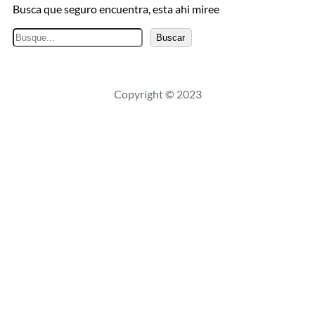
Busca que seguro encuentra, esta ahi miree
B
Buscar
u
s
c
Copyright © 2023
a
r