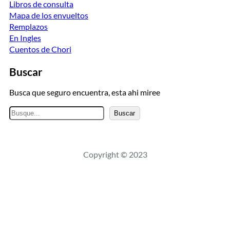
Libros de consulta
Mapa de los envueltos
Remplazos
En Ingles
Cuentos de Chori
Buscar
Busca que seguro encuentra, esta ahi miree
B
Buscar
u
s
c
Copyright © 2023
a
r