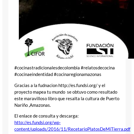
#cocinastradicionalesdecolombia #relatosdecocina
#cocinaeindentidad #cocinaregionamazonas
Gracias a la fudnacion http://es.fundsi.org/ y el
proyecto mapea tu mundo se obtuvo como resultado
este maravilloso libro que resalta la cultura de Puerto
Nariño ,Amazonas.
El enlace de consulta y descarga:
http://es.fundsi.org/wp-
content/uploads/2016/11/RecetarioPlatosDeMiTierra.pdf