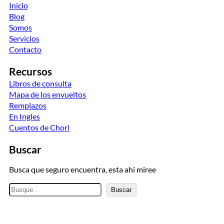
Inicio
Blog
Somos
Servicios
Contacto
Recursos
Libros de consulta
Mapa de los envueltos
Remplazos
En Ingles
Cuentos de Chori
Buscar
Busca que seguro encuentra, esta ahi miree
B
Buscar
u
s
c