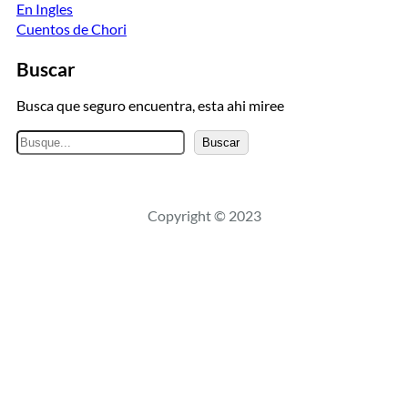
En Ingles
Cuentos de Chori
Buscar
Busca que seguro encuentra, esta ahi miree
B
Buscar
u
s
c
Copyright © 2023
a
r