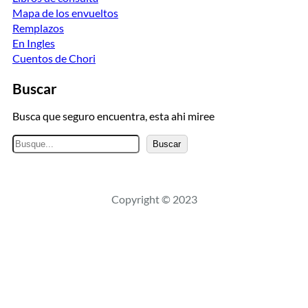
Mapa de los envueltos
Remplazos
En Ingles
Cuentos de Chori
Buscar
Busca que seguro encuentra, esta ahi miree
B
Buscar
u
s
c
Copyright © 2023
a
r