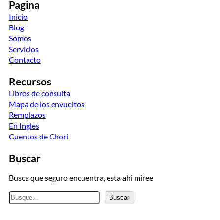
Pagina
Inicio
Blog
Somos
Servicios
Contacto
Recursos
Libros de consulta
Mapa de los envueltos
Remplazos
En Ingles
Cuentos de Chori
Buscar
Busca que seguro encuentra, esta ahi miree
B
Buscar
u
s