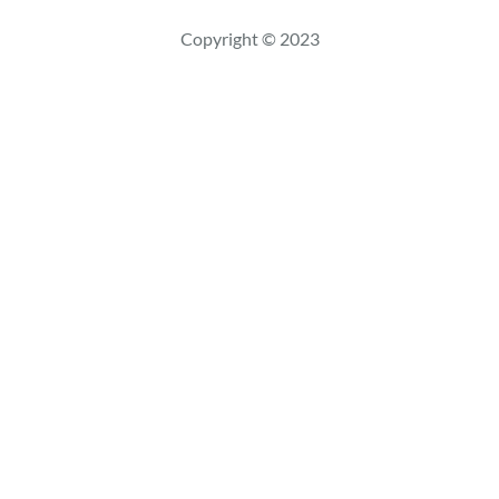
c
Copyright © 2023
a
r