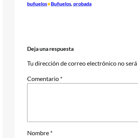
•
buñuelos
Buñuelos
, 
probada
Deja una respuesta
Tu dirección de correo electrónico no será
Comentario
*
Nombre
*