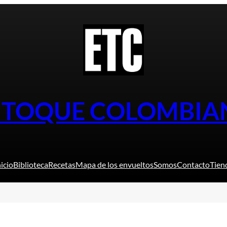
L TOQUE COLOMBIA
nicio
Biblioteca
Recetas
Mapa de los envueltos
Somos
Contacto
Tien