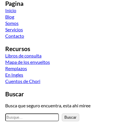
Pagina
Inicio
Blog
Somos
Servicios
Contacto
Recursos
Libros de consulta
Mapa de los envueltos
Remplazos
En Ingles
Cuentos de Chori
Buscar
Busca que seguro encuentra, esta ahi miree
B
Buscar
u
s