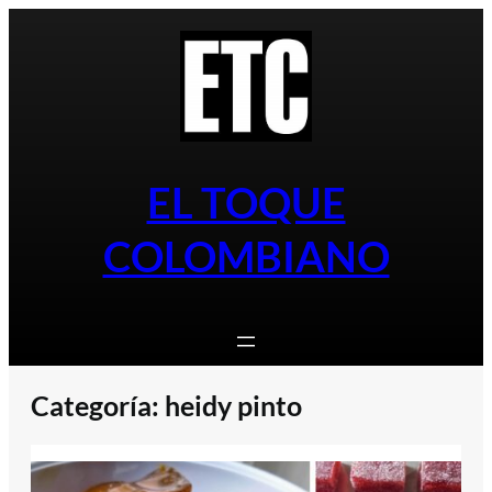
Saltar
al
contenido
EL TOQUE
COLOMBIANO
Categoría:
heidy pinto