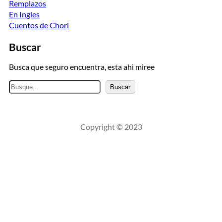
Remplazos
En Ingles
Cuentos de Chori
Buscar
Busca que seguro encuentra, esta ahi miree
B
Buscar
u
s
c
Copyright © 2023
a
r