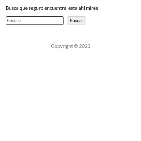
Busca que seguro encuentra, esta ahi miree
B
Buscar
u
s
c
Copyright © 2023
a
r