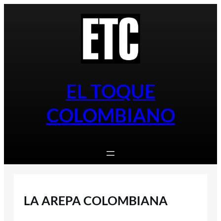
Saltar
al
contenido
EL TOQUE
COLOMBIANO
LA AREPA COLOMBIANA