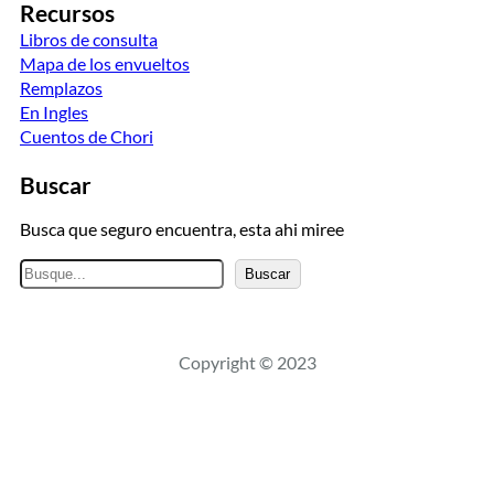
Recursos
Libros de consulta
Mapa de los envueltos
Remplazos
En Ingles
Cuentos de Chori
Buscar
Busca que seguro encuentra, esta ahi miree
B
Buscar
u
s
c
Copyright © 2023
a
r