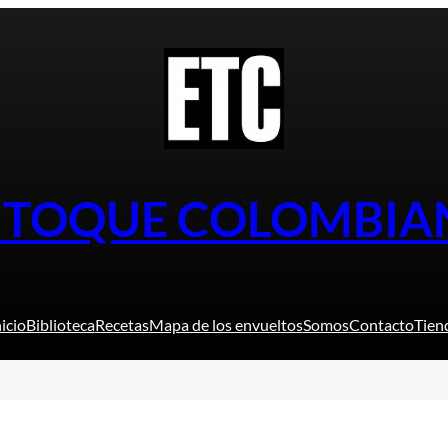
L TOQUE COLOMBIA
nicio
Biblioteca
Recetas
Mapa de los envueltos
Somos
Contacto
Tien