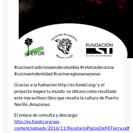
#cocinastradicionalesdecolombia #relatosdecocina
#cocinaeindentidad #cocinaregionamazonas
Gracias a la fudnacion http://es.fundsi.org/ y el
proyecto mapea tu mundo se obtuvo como resultado
este maravilloso libro que resalta la cultura de Puerto
Nariño ,Amazonas.
El enlace de consulta y descarga:
http://es.fundsi.org/wp-
content/uploads/2016/11/RecetarioPlatosDeMiTierra.pdf