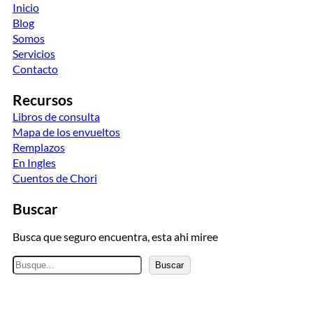
Inicio
Blog
Somos
Servicios
Contacto
Recursos
Libros de consulta
Mapa de los envueltos
Remplazos
En Ingles
Cuentos de Chori
Buscar
Busca que seguro encuentra, esta ahi miree
B
Buscar
u
s
c