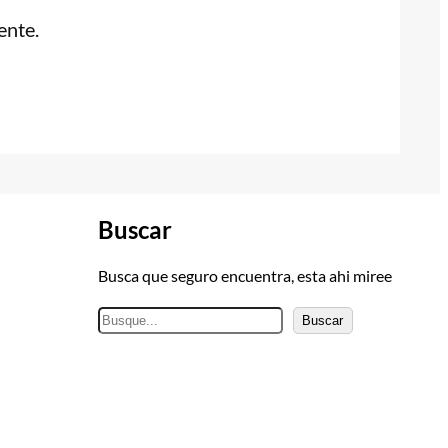
ente.
Buscar
Busca que seguro encuentra, esta ahi miree
B
Buscar
u
s
c
a