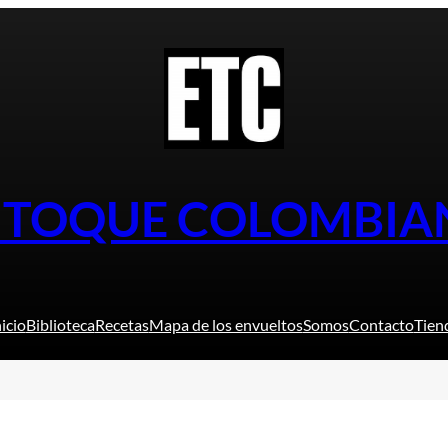
L TOQUE COLOMBIA
nicio
Biblioteca
Recetas
Mapa de los envueltos
Somos
Contacto
Tien