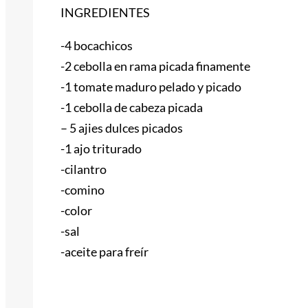
INGREDIENTES
-4 bocachicos
-2 cebolla en rama picada finamente
-1 tomate maduro pelado y picado
-1 cebolla de cabeza picada
– 5 ajies dulces picados
-1 ajo triturado
-cilantro
-comino
-color
-sal
-aceite para freír