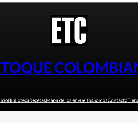
L TOQUE COLOMBIA
nicio
Biblioteca
Recetas
Mapa de los envueltos
Somos
Contacto
Tien