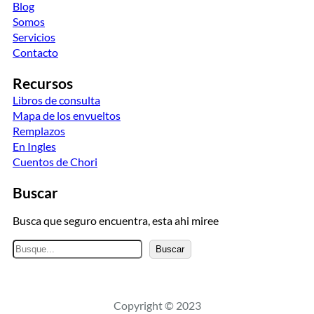
Blog
Somos
Servicios
Contacto
Recursos
Libros de consulta
Mapa de los envueltos
Remplazos
En Ingles
Cuentos de Chori
Buscar
Busca que seguro encuentra, esta ahi miree
B
Buscar
u
s
c
Copyright © 2023
a