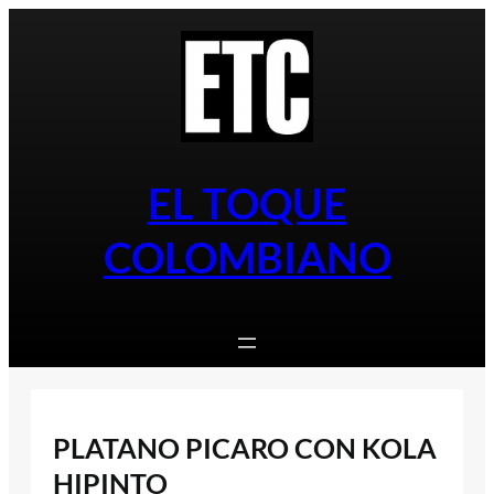
Saltar
al
contenido
EL TOQUE
COLOMBIANO
PLATANO PICARO CON KOLA
HIPINTO