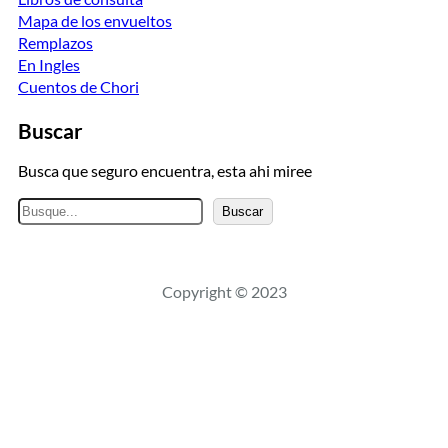
Mapa de los envueltos
Remplazos
En Ingles
Cuentos de Chori
Buscar
Busca que seguro encuentra, esta ahi miree
B
Buscar
u
s
c
Copyright © 2023
a
r