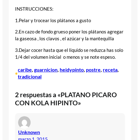
INSTRUCCIONES:
1.Pelar y trocear los plátanos a gusto
2.En cazo de fondo grueso poner los plátanos agregar
la gaseosa , los clavos , el azúcar y la mantequilla
3.Dejar cocer hasta que el liquido se reduzca has solo
1/4 del volumen inicial o menos y se note espeso.
caribe
, 
guarnicion
, 
heidypinto
, 
postre
, 
receta
, 
•
tradicional
2 respuestas a «PLATANO PICARO
CON KOLA HIPINTO»
Unknown
marzo 1, 2015