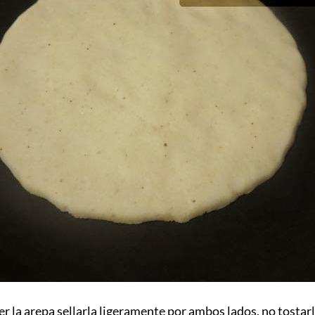
er la arepa sellarla ligeramente por ambos lados, no tostar