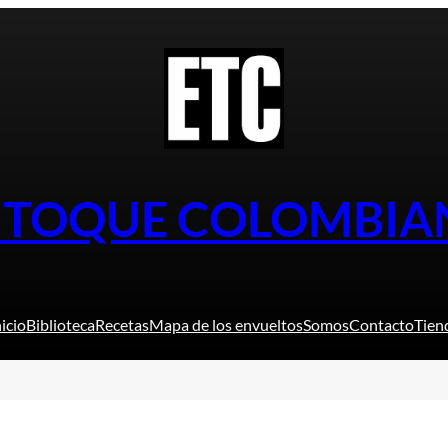
L TOQUE COLOMBIA
nicio
Biblioteca
Recetas
Mapa de los envueltos
Somos
Contacto
Tien