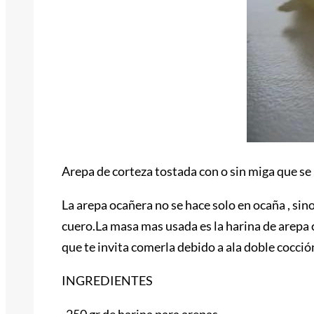
Arepa de corteza tostada con o sin miga que se 
La arepa ocañera no se hace solo en ocaña , s
cuero.La masa mas usada es la harina de arepa
que te invita comerla debido a ala doble cocció
INGREDIENTES
-250 gr de harina para arepas