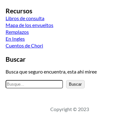
Recursos
Libros de consulta
Mapa de los envueltos
Remplazos
En Ingles
Cuentos de Chori
Buscar
Busca que seguro encuentra, esta ahi miree
B
Buscar
u
s
c
Copyright © 2023
a
r