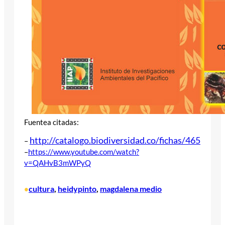
Fuentea citadas:
http://catalogo.biodiversidad.
co/fichas/465
–
–
https://www.youtube.com/watch?
v=QAHvB3mWPyQ
cultura
, 
heidypinto
, 
magdalena medio
•