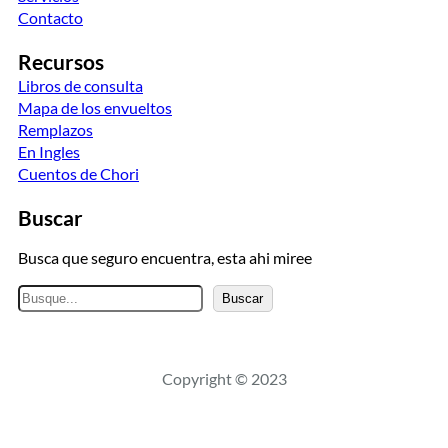
Contacto
Recursos
Libros de consulta
Mapa de los envueltos
Remplazos
En Ingles
Cuentos de Chori
Buscar
Busca que seguro encuentra, esta ahi miree
B
Buscar
u
s
c
Copyright © 2023
a
r