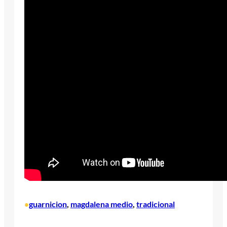
guarnicion
, 
magdalena medio
, 
tradicional
•