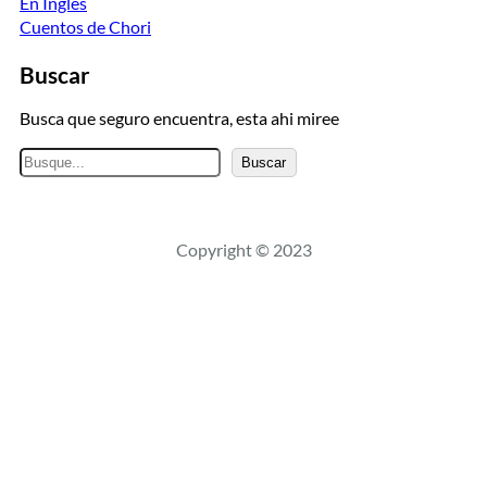
En Ingles
Cuentos de Chori
Buscar
Busca que seguro encuentra, esta ahi miree
B
Buscar
u
s
c
Copyright © 2023
a
r