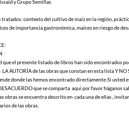
issaid y Grupo Semillas
s tratados: contexto del cultivo de maíz en la región, prácti
ces de importancia gastronómica, maíces en riesgo de desa
CE:
-4
 el presente listado de libros han sido encontrados por
S LA AUTORÍA de las obras que constan en esta lista
de donde las hemos encontrado directamente.Si usted es e
ACUERDO que se comparta aquí por favor háganos saber pa
as obras se encuentra descrito en cada una de ellas , invita
rios de las obras.