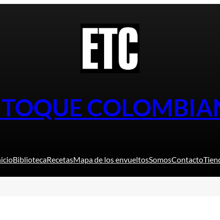
L TOQUE COLOMBIA
nicio
Biblioteca
Recetas
Mapa de los envueltos
Somos
Contacto
Tien