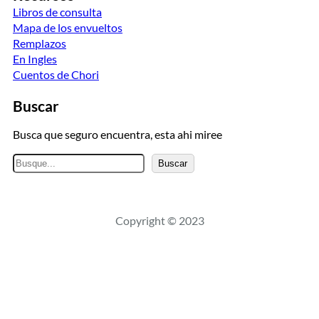
Libros de consulta
Mapa de los envueltos
Remplazos
En Ingles
Cuentos de Chori
Buscar
Busca que seguro encuentra, esta ahi miree
B
Buscar
u
s
c
Copyright © 2023
a
r