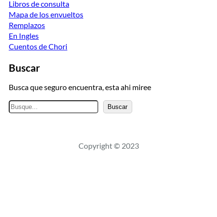
Libros de consulta
Mapa de los envueltos
Remplazos
En Ingles
Cuentos de Chori
Buscar
Busca que seguro encuentra, esta ahi miree
B
Buscar
u
s
c
Copyright © 2023
a
r