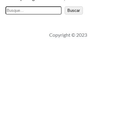
B
Buscar
u
s
c
Copyright © 2023
a
r