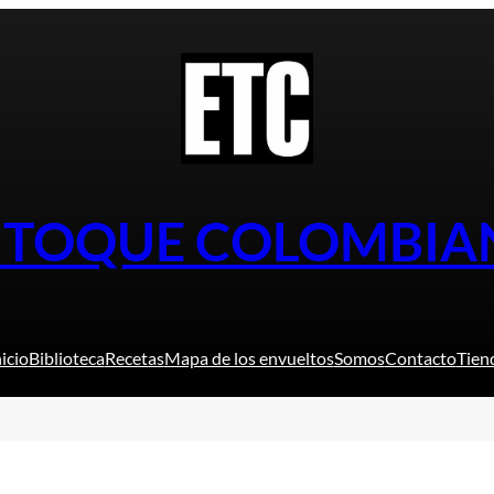
L TOQUE COLOMBIA
nicio
Biblioteca
Recetas
Mapa de los envueltos
Somos
Contacto
Tien