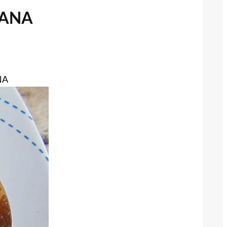
IANA
NA