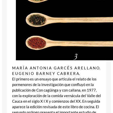
M A R Í A A N T O N I A G A R C É S A R E L L A N O.
E U G E N I O B A R N E Y C A B R E R A.
El primero es un ensayo que articula el relato de los
pormenores de la investigación que confluyó en la
publicación de Con cagüinga y con callana, en 1977,
con la exploración de la comida vernácula del Valle del
Cauca en el siglo X I X y comienzos del XX. En seguida
aparece la edición revisada de este libro de cocina. El
segundo prólogo presenta el importante estudio de