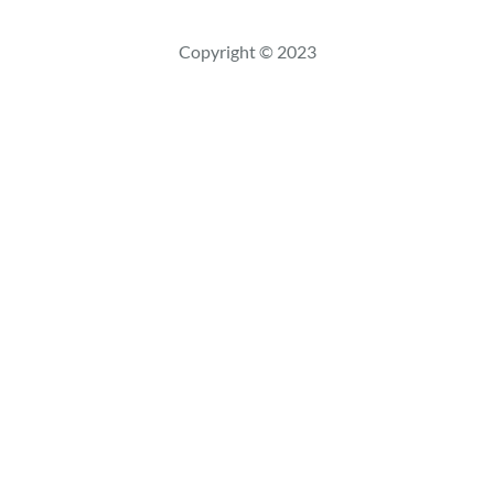
s
c
Copyright © 2023
a
r