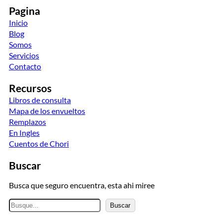
Pagina
Inicio
Blog
Somos
Servicios
Contacto
Recursos
Libros de consulta
Mapa de los envueltos
Remplazos
En Ingles
Cuentos de Chori
Buscar
Busca que seguro encuentra, esta ahi miree
B
Buscar
u